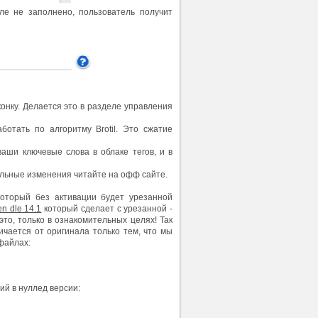
ле не заполнено, пользователь получит
конку. Делается это в разделе управления
отать по алгоритму Brotil. Это сжатие
ваши ключевые слова в облаке тегов, и в
стальные изменения читайте на офф сайте.
 который без активации будет урезанной
n dle 14.1
который сделает с урезанной -
то, только в ознакомительных целях! Так
тличается от оригинала только тем, что мы
файлах:
ий в нуллед версии: