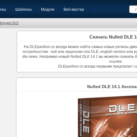
изы
Шаблоны
Модули
Веб-мастер
Keygen DLE
Скачать Nulled DLE 1
На DLEpavilion.co всегда можно найти самые новые релизы движ
потребностям - null или лицензию cms DLE, english version или 
dle-news. Например новый
Nulled DLE 14.1 вы можете скачать 
ссылке.
DLEpavilion.co всегда первыми предлагает 
Nulled DLE 14.1 беспл