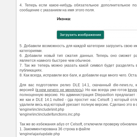
4. Теперь если какое-нибудь обязательное дополнительное по
сообщение с указанием на имя этого поля.
5. Добавили возможность для каждой категории загрузить свою и
категориями.
6. Добавили новый тип сжатия данных. Теперь оно сможет раб
является намного быстрее чем обычное.
7. Так же теперь можно указать какой символ будет разделять 
публикациях.
8. Как всегда, исправили все баги, и добавили еще много чего. О
Для вас подготовлен релиз DLE 14.1, скачанный dle-news.ru,
версией (
в нем ничего не менялось
). Но как всегда уже готов
keyge
полноценную версию. Но администрация Dlepavilion предлагает э
же как и DLE 14.1 nulled - (да простит нас Celsoft :) который о
удалили весь код который урезает полную версию. Сделано это в 
\engine\inc\include\init.php
\engine\inc\include\functions.inc.php
Так же во избежания абуз от Celsoft, отключили проверку обновлен
1. Закомментирована 36 строка в файле
\engine\ajax\update.php