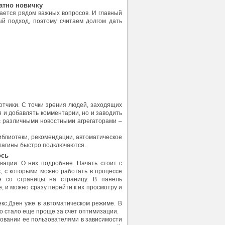
латно новичку
дается рядом важных вопросов. И главный
ый подход, поэтому считаем долгом дать
отчики. С точки зрения людей, заходящих
я и добавлять комментарии, но и заводить
 с различными новостными агрегаторами –
иблиотеки, рекомендации, автоматическое
плагины быстро подключаются.
ось
вации. О них подробнее. Начать стоит с
, с которыми можно работать в процессе
е со страницы на страницу. В панель
 и можно сразу перейти к их просмотру и
кс.Дзен уже в автоматическом режиме. В
то стало еще проще за счет оптимизации.
овании ее пользователями в зависимости