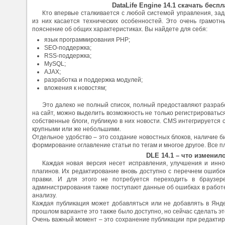
DataLife Engine 14.1 скачать бесп
Кто впервые сталкивается с любой системой управления, за
из них касается технических особенностей. Это очень грамотн
пояснение об общих характеристиках. Вы найдете для себя:
язык программирования РНР;
SEO-поддержка;
RSS-поддержка;
MySQL;
AJAX;
разработка и поддержка модулей;
вложения к новостям;
Это далеко не полный список, полный предоставляют разраб
на сайт, можно выделить возможность не только регистрироватьс
собственные блоги, публикую в них новости. CMS интегрируется
крупными или же небольшими.
Отдельное удобство – это создание новостных блоков, наличие б
формирование оглавление статьи по тегам и многое другое. Все 
DLE 14.1 – что изменил
Каждая новая версия несет исправления, улучшения и инно
плагинов. Их редактирование вновь доступно с перечнем ошибок
правки. И для этого не потребуется переходить в браузер
администрирования также поступают данные об ошибках в работе,
анализу.
Каждая публикация может добавляться или не добавлять в Янде
прошлом варианте это также было доступно, но сейчас сделать э
Очень важный момент – это сохранение публикации при редактир