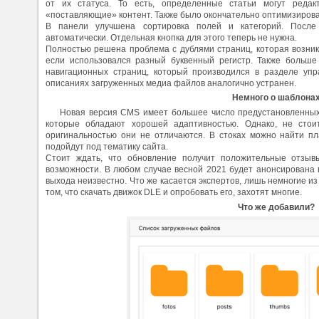
от их статуса. То есть, определенные статьи могут редак
«поставляющие» контент. Также было окончательно оптимизиров
В панели улучшена сортировка полей и категорий. После
автоматически. Отдельная кнопка для этого теперь не нужна.
Полностью решена проблема с дублями страниц, которая возник
если использовался разный буквенный регистр. Также больш
навигационных страниц, который производился в разделе упр
описаниях загруженных медиа файлов аналогично устранен.
Немного о шаблона
Новая версия CMS имеет большее число предустановленны
которые обладают хорошей адаптивностью. Однако, не стоит
оригинальностью они не отличаются. В стоках можно найти п
подойдут под тематику сайта.
Стоит ждать, что обновление получит положительные отзывы
возможности. В любом случае весной 2021 будет анонсирована в
выхода неизвестно. Что же касается экспертов, лишь немногие из
том, что скачать движок DLE и опробовать его, захотят многие.
Что же добавили?