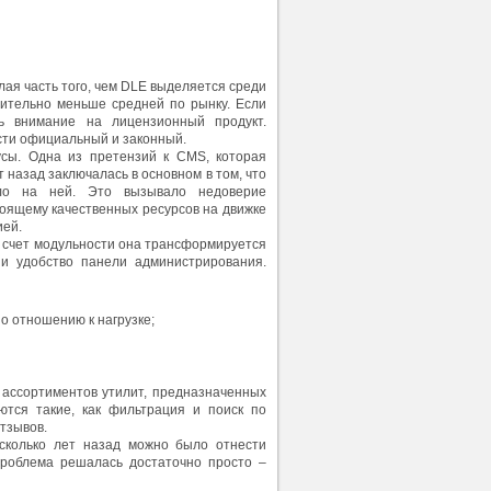
алая часть того, чем DLE выделяется среди
чительно меньше средней по рынку. Если
ь внимание на лицензионный продукт.
ести официальный и законный.
усы. Одна из претензий к CMS, которая
 назад заключалась в основном в том, что
тало на ней. Это вызывало недоверие
стоящему качественных ресурсов на движке
ией.
За счет модульности она трансформируется
 и удобство панели администрирования.
о отношению к нагрузке;
х ассортиментов утилит, предназначенных
ются такие, как фильтрация и поиск по
отзывов.
есколько лет назад можно было отнести
проблема решалась достаточно просто –