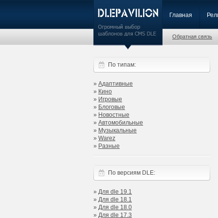
Главная
Рел
Обратная связь
По типам:
»
Адаптивные
»
Кино
»
Игровые
»
Блоговые
»
Новостные
»
Автомобильные
»
Музыкальные
»
Warez
»
Разные
По версиям DLE:
»
Для dle 19.1
»
Для dle 18.1
»
Для dle 18.0
»
Для dle 17.3