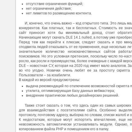
отсутствие ограничения функций;
нет ограничения действия;
нет лимитов по размещению контента.
И, конечно, что очень важно – код открытого типа. Это лишь м
конкурентов. Как платных, так и бесплатных. Стоимость ее зна
сайт приносит хотя бы минимальный доход, стоит обратит
Начинающие могут скачать DLE 14.1 nulled, а потому уже приобр
Перед тем как перейти к плюсам, следует сказать и про мин
сподвигла людей отказывать от ее применения, еще несколько лет
значительное количество низкокачественных сайтов рабо
поисковиков. Но это условная претензия, поскольку число по-на
росло, как росли и преимущества, более очевидные с каждой верс
DLE – новостная СУ, которая на 2020 год имеет мало аналогов. 
во что угодно. Новички очень любят ее за простоту скрипта
Пользователи – за юзабилити.
В каждой из версий предусмотрены:
выдача рекомендаций по отключению возможностей скрипта п
утилита, оптимизирующая базу данных вебмастера;
внедрение практически любых дизайнерских решений.
Также стоит сказать о том, что здесь один из самых широки
для взаимодействия с посетителями сайта. Особенно выделя
протоколу, почтовому адресу, выборка по словам, списки жалоб и 
К недостаткам, которые могут испортить впечатление, еще н
невозможность автоматически устанавливать модули. Однако, 
копированием файла РНР и помещением его в папку.