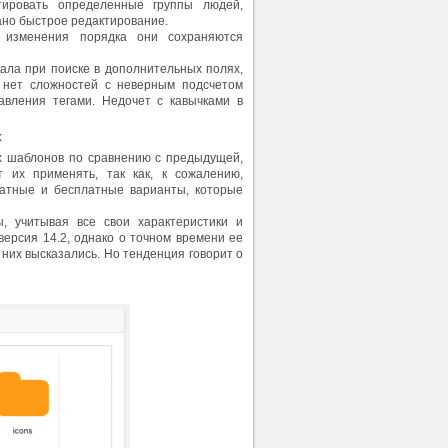
тировать определенные группы людей,
ано быстрое редактирование.
 изменения порядка они сохраняются
ала при поиске в дополнительных полях,
е нет сложностей с неверным подсчетом
авления тегами. Недочет с кавычками в
х
х шаблонов по сравнению с предыдущей,
 их применять, так как, к сожалению,
латные и бесплатные варианты, которые
, учитывая все свои характеристики и
ерсия 14.2, однако о точном времени ее
 них высказались. Но тенденция говорит о