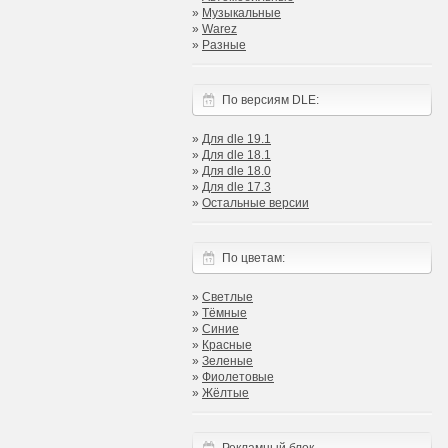
»
Музыкальные
»
Warez
»
Разные
По версиям DLE:
»
Для dle 19.1
»
Для dle 18.1
»
Для dle 18.0
»
Для dle 17.3
»
Остальные версии
По цветам:
»
Светлые
»
Тёмные
»
Синие
»
Красные
»
Зеленые
»
Фиолетовые
»
Жёлтые