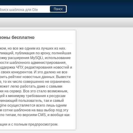
блоны бесплатно
ом, но все же одним из лучших из них.
ликаций, публикация по крону, полнейшая
ержку расширения MySQLi, использование
жности шаблонного администрирования,
оддержка ЧПУ, редактирования новостей и
своих конкурентов. И это далеко не все
оить рейтинг новостных данных. Вывести
в, то их число совершенно не ограничено.
может легко работать даже с самыми
и на сервер. Все это стало возможным,
щей к минимуму требования к ресурсам
ачинающий пользователь, так и самый
gine осуществляется всего лишь одним
м сотни шаблонов на ваш выбор под эту
по типам, по версиям CMS, и вообще как
рации и с полным предпросмотром.