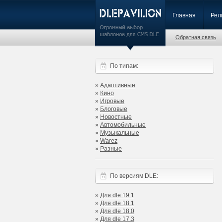
Главная
Рел
Обратная связь
По типам:
»
Адаптивные
»
Кино
»
Игровые
»
Блоговые
»
Новостные
»
Автомобильные
»
Музыкальные
»
Warez
»
Разные
По версиям DLE:
»
Для dle 19.1
»
Для dle 18.1
»
Для dle 18.0
»
Для dle 17.3