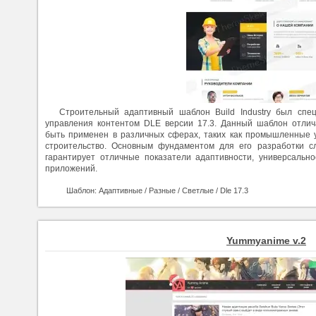
Строительный адаптивный шаблон Build Industry был спе
управления контентом DLE версии 17.3. Данный шаблон отли
быть применен в различных сферах, таких как промышленные у
строительство. Основным фундаментом для его разработки сл
гарантирует отличные показатели адаптивности, универсально
приложений.
Шаблон: Адаптивные / Разные / Светлые / Dle 17.3
Yummyanime v.2