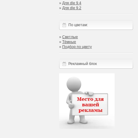
»
Для dle 9.4
»
Для dle 9.2
По цветам:
»
Светлые
»
Тёмные
»
Подбор по цвету
Рекламный блок