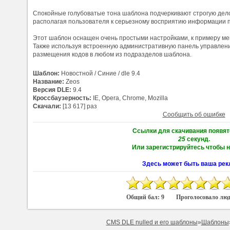
Спокойные голубоватые тона шаблона подчеркивают строгую дело
располагая пользователя к серьезному восприятию информации п
Этот шаблон оснащен очень простыми настройками, к примеру мен
Также используя встроенную административную панель управлени
размещения кодов в любом из подразделов шаблона.
Шаблон:
Новостной / Синие / dle 9.4
Название:
Zeos
Версия DLE:
9.4
Кроссбаузерность:
IE, Opera, Chrome, Mozilla
Скачали:
[13 617] раз
Сообщить об ошибке
Ссылки для скачивания появят
24
секунд.
Или зарегистрируйтесь чтобы н
Здесь может быть ваша рек
Общий бал:
9
Проголосовало лю
CMS DLE nulled и его шаблоны
»
Шаблоны