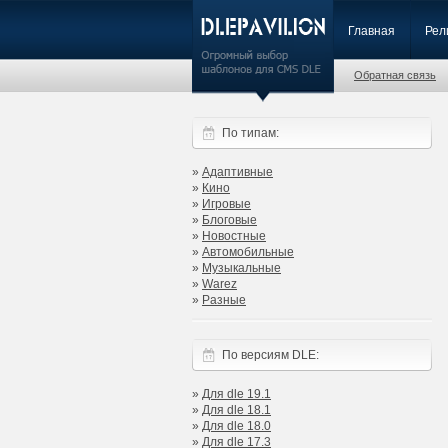
Главная
Рел
Обратная связь
По типам:
»
Адаптивные
»
Кино
»
Игровые
»
Блоговые
»
Новостные
»
Автомобильные
»
Музыкальные
»
Warez
»
Разные
По версиям DLE:
»
Для dle 19.1
»
Для dle 18.1
»
Для dle 18.0
»
Для dle 17.3