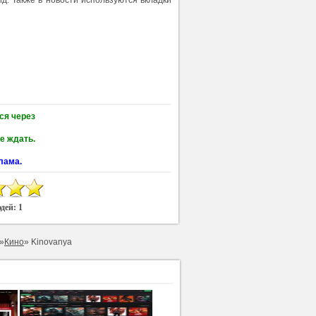
ся через
е ждать.
лама.
юдей:
1
»
Кино
» Kinovanya