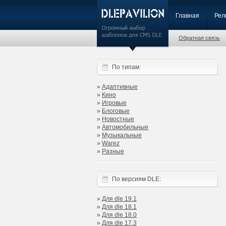
Главная
Рел
Обратная связь
По типам:
»
Адаптивные
»
Кино
»
Игровые
»
Блоговые
»
Новостные
»
Автомобильные
»
Музыкальные
»
Warez
»
Разные
По версиям DLE:
»
Для dle 19.1
»
Для dle 18.1
»
Для dle 18.0
»
Для dle 17.3