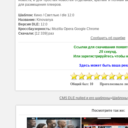
для размещения плееров.
Шаблон:
Кино / Светлые / dle 12.0
Название:
Kinovanya
Версия DLE:
12.0
Кроссбаузерность:
Mozilla Opera Google Chrome
Скачали:
[12 339] раз
Сообщить об ошибке
Ссылки для скачивания появят
25
секунд.
Или зарегистрируйтесь чтобы н
Здесь может быть ваша рек
Общий бал:
10
Проголосовало л
CMS DLE nulled и его шаблоны
»
Шаблоны
Посмотрите так же: