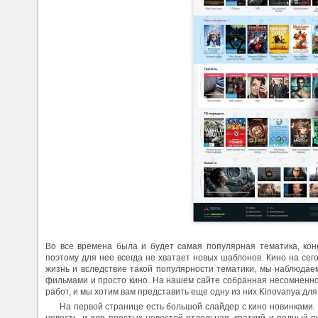
Во все времена была и будет самая популярная тематика, кон
поэтому для нее всегда не хватает новых шаблонов. Кино на се
жизнь и вследствие такой популярности тематики, мы наблюдае
фильмами и просто кино. На нашем сайте собранная несомненн
работ, и мы хотим вам представить еще одну из них Kinovanya для
На первой странице есть большой слайдер с кино новинками.
новость, и для простых новостей отдельная, краткий и полный в