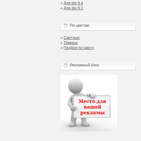
»
Для dle 9.4
»
Для dle 9.2
По цветам:
»
Светлые
»
Тёмные
»
Подбор по цвету
Рекламный блок