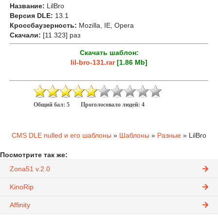
Название:
LilBro
Версия DLE:
13.1
Кроссбаузерность:
Mozilla, IE, Opera
Скачали:
[11 323] раз
Скачать шаблон:
lil-bro-131.rar
[1.86 Mb]
Общий бал:
5
Проголосовало людей:
4
CMS DLE nulled и его шаблоны
»
Шаблоны
»
Разные
» LilBro
Посмотрите так же:
Zona51 v.2.0
KinoRip
Affinity