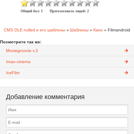
Общий бал:
1
Проголосовало людей:
2
CMS DLE nulled и его шаблоны
»
Шаблоны
»
Кино
» Filmandroid
Посмотрите так же:
Moviegroovie v.2
Imax-cinema
IceFilm
Добавление комментария