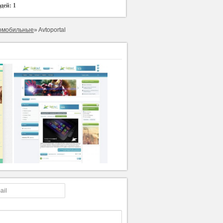
юдей:
1
омобильные
» Avtoportal