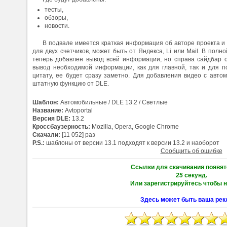
тесты,
обзоры,
новости.
В подвале имеется краткая информация об авторе проекта и
для двух счетчиков, может быть от Яндекса, Li или Mail. В полн
теперь добавлен вывод всей информации, но справа сайдбар о
вывод необходимой информации, как для главной, так и для п
цитату, ее будет сразу заметно. Для добавления видео с авто
штатную функцию от DLE.
Шаблон:
Автомобильные / DLE 13.2 / Светлые
Название:
Avtoportal
Версия DLE:
13.2
Кроссбаузерность:
Mozilla, Opera, Google Chrome
Скачали:
[11 052] раз
P.S.:
шаблоны от версии 13.1 подходят к версии 13.2 и наоборот
Сообщить об ошибке
Ссылки для скачивания появят
25
секунд.
Или зарегистрируйтесь чтобы н
Здесь может быть ваша рек