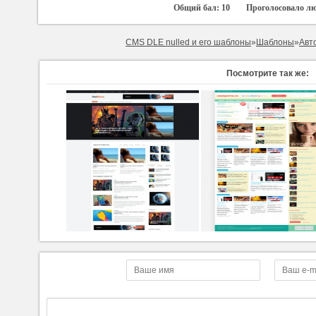
Общий бал:
10
Проголосовало л
CMS DLE nulled и его шаблоны
»
Шаблоны
»
Авт
Посмотрите так же: