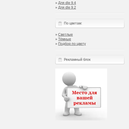
»
Для dle 9.4
»
Для dle 9.2
По цветам:
»
Светлые
»
Тёмные
»
Подбор по цвету
Рекламный блок