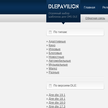
Главная
Рел
Обратная связь
По типам:
»
Адаптивные
»
Кино
»
Игровые
»
Блоговые
»
Новостные
»
Автомобильные
»
Музыкальные
»
Warez
»
Разные
По версиям DLE:
»
Для dle 19.1
»
Для dle 18.1
»
Для dle 18.0
»
Для dle 17.3