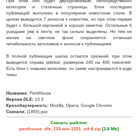
При этом оно будет двухуровневым, непосредственно
категории и статичные страницы. Блок последних
публикаций выполнен в популярном новостном стиле. В
целом выводится 7 анонсов к новостям, но при этом первая
будет с большой картинкой и хорошо заметна. Остальные 6
ушедшие уже в ленту, не так сильно выделены. Но тем не
менее на светлом фоне сохраняется отличная
читабельность заголовков и анонсов к публикациям.
В полной публикации шапка остается прежней, при этом
выводится справа sidebar, размером 240 на 400 пикселей.
Есть блок с новыми записями, он также настраивается в коде
темы.
Название:
PentHouse
Версия DLE:
13.3
Кроссбаузерность:
Mozilla, Opera, Google Chrome
Скачали:
[1855] раз
Скачать шаблон:
penthouse_dle_133-win-1251_utf-8.zip
[3.6 Mb]