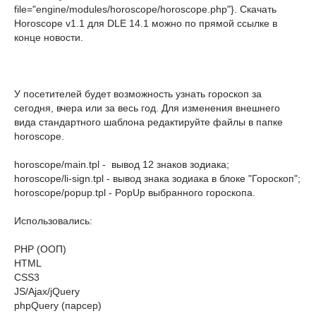
file="engine/modules/horoscope/horoscope.php"}. Скачать
Horoscope v1.1 для DLE 14.1 можно по прямой ссылке в
конце новости.
У посетителей будет возможность узнать гороскоп за
сегодня, вчера или за весь год. Для изменения внешнего
вида стандартного шаблона редактируйте файлы в папке
horoscope.
horoscope/main.tpl - вывод 12 знаков зодиака;
horoscope/li-sign.tpl - вывод знака зодиака в блоке "Гороскоп";
horoscope/popup.tpl - PopUp выбранного гороскопа.
Использовались:
PHP (ООП)
HTML
CSS3
JS/Ajax/jQuery
phpQuery (парсер)