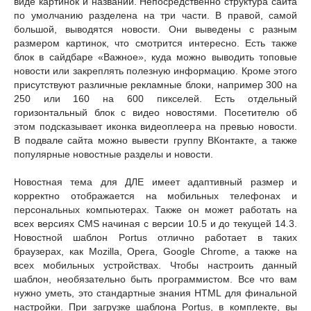
виде картинок и названий. Непосредственно структура сайта
по умолчанию разделена на три части. В правой, самой
большой, выводятся новости. Они выведены с разным
размером картинок, что смотрится интересно. Есть также
блок в сайдбаре «Важное», куда можно выводить топовые
новости или закреплять полезную информацию. Кроме этого
присутствуют различные рекламные блоки, например 300 на
250 или 160 на 600 пикселей. Есть отдельный
горизонтальный блок с видео новостями. Посетителю об
этом подсказывает иконка видеоплеера на превью новости.
В подвале сайта можно вывести группу ВКонтакте, а также
популярные новостные разделы и новости.
Новостная тема для ДЛЕ имеет адаптивный размер и
корректно отображается на мобильных телефонах и
персональных компьютерах. Также он может работать на
всех версиях CMS начиная с версии 10.5 и до текущей 14.3.
Новостной шаблон Portus отлично работает в таких
браузерах, как Mozilla, Opera, Google Chrome, а также на
всех мобильных устройствах. Чтобы настроить данный
шаблон, необязательно быть программистом. Все что вам
нужно уметь, это стандартные знания HTML для финальной
настройки. При загрузке шаблона Portus, в комплекте, вы