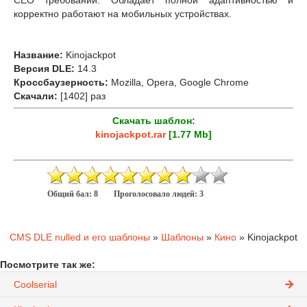
СЕО требований. Обладает полной адаптивностью и
корректно работают на мобильных устройствах.
Название:
Kinojackpot
Версия DLE:
14.3
Кроссбаузерность:
Mozilla, Opera, Google Chrome
Скачали:
[1402] раз
Скачать шаблон:
kinojackpot.rar
[1.77 Mb]
Общий бал:
8
Проголосовало людей:
3
CMS DLE nulled и его шаблоны
»
Шаблоны
»
Кино
» Kinojackpot
Посмотрите так же:
Coolserial