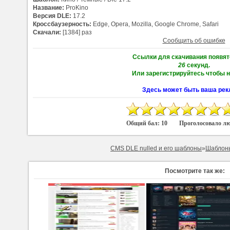
Название:
ProKino
Версия DLE:
17.2
Кроссбаузерность:
Edge, Opera, Mozilla, Google Chrome, Safari
Скачали:
[1384] раз
Сообщить об ошибке
Ссылки для скачивания появят
25
секунд.
Или зарегистрируйтесь чтобы н
Здесь может быть ваша рек
Общий бал:
10
Проголосовало л
CMS DLE nulled и его шаблоны
»
Шаблон
Посмотрите так же: