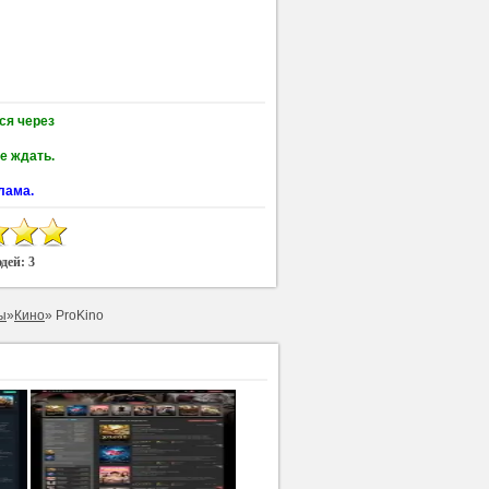
ся через
е ждать.
лама.
юдей:
3
ы
»
Кино
» ProKino