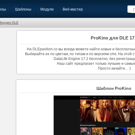
изы
Шаблоны
Модули
Веб-мастер
Keygen DLE
ProKino для DLE 17
На DLEpavilion.co вы всегда можете найти новые и бесплатны
Выбирайте их по цветам, по типам и по версиям cms. На этой 
DataLife Engine 17.2 бесплатно, без регистрац
Наш сайт предлагает только лучшие и самы
Просто качайте... :)
Шаблон ProKino