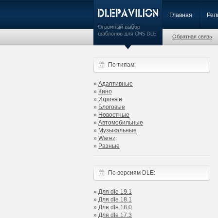
Главная
Рел
Обратная связь
По типам:
»
Адаптивные
»
Кино
»
Игровые
»
Блоговые
»
Новостные
»
Автомобильные
»
Музыкальные
»
Warez
»
Разные
По версиям DLE:
»
Для dle 19.1
»
Для dle 18.1
»
Для dle 18.0
»
Для dle 17.3