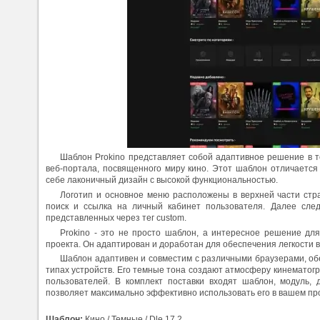
Шаблон Prokino представляет собой адаптивное решение в 
веб-портала, посвященного миру кино. Этот шаблон отличается 
себе лаконичный дизайн с высокой функциональностью.
Логотип и основное меню расположены в верхней части стр
поиск и ссылка на личный кабинет пользователя. Далее след
представленных через тег custom.
Prokino - это не просто шаблон, а интересное решение дл
проекта. Он адаптирован и доработан для обеспечения легкости в
Шаблон адаптивен и совместим с различными браузерами, об
типах устройств. Его темные тона создают атмосферу кинематог
пользователей. В комплект поставки входят шаблон, модуль, 
позволяет максимально эффективно использовать его в вашем пр
Шаблон:
Кино / Темные / Dle 17.2