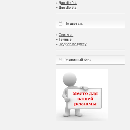
»
Для dle 9.4
»
Для dle 9.2
По цветам:
»
Светлые
»
Тёмные
»
Подбор по цвету
Рекламный блок