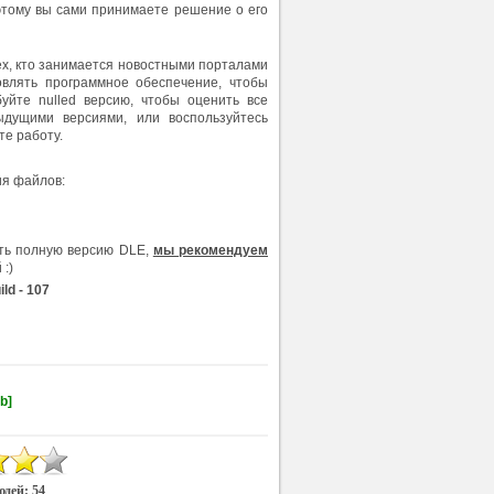
этому вы сами принимаете решение о его
ех, кто занимается новостными порталами
овлять программное обеспечение, чтобы
уйте nulled версию, чтобы оценить все
дущими версиями, или воспользуйтесь
те работу.
ия файлов:
ить полную версию DLE,
мы рекомендуем
 :)
ld - 107
b]
юдей:
54