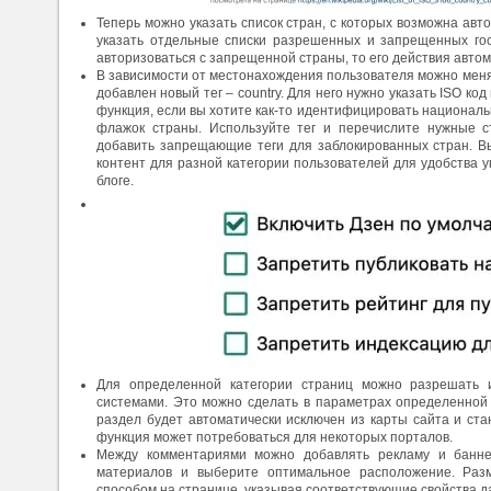
Теперь можно указать список стран, с которых возможна авт
указать отдельные списки разрешенных и запрещенных гос
авторизоваться с запрещенной страны, то его действия автом
В зависимости от местонахождения пользователя можно меня
добавлен новый тег – country. Для него нужно указать ISO ко
функция, если вы хотите как-то идентифицировать националь
флажок страны. Используйте тег и перечислите нужные с
добавить запрещающие теги для заблокированных стран. В
контент для разной категории пользователей для удобства 
блоге.
Для определенной категории страниц можно разрешать 
системами. Это можно сделать в параметрах определенной 
раздел будет автоматически исключен из карты сайта и ста
функция может потребоваться для некоторых порталов.
Между комментариями можно добавлять рекламу и банне
материалов и выберите оптимальное расположение. Ра
способом на странице, указывая соответствующие свойства д