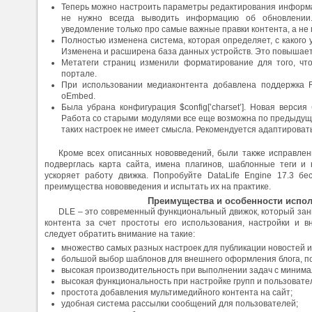
Теперь можно настроить параметры редактирования информац
не нужно всегда выводить информацию об обновлении.
уведомление только про самые важные правки контента, а не
Полностью изменена система, которая определяет, с какого 
Изменена и расширена база данных устройств. Это повышает
Метатеги страниц изменили форматирование для того, чт
портале.
При использовании медиаконтента добавлена поддержка R
oEmbed.
Была убрана конфигурация $config[’charset’]. Новая верси
Работа со старыми модулями все еще возможна по предыдущ
таких настроек не имеет смысла. Рекомендуется адаптироват
Кроме всех описанных нововведений, были также исправлен
подверглась карта сайта, имена плагинов, шаблонные теги и 
ускоряет работу движка. Попробуйте DataLife Engine 17.3 бе
преимущества нововведения и испытать их на практике.
Преимущества и особенности испо
DLE – это современный функциональный движок, который за
контента за счет простоты его использования, настройки и 
следует обратить внимание на такие:
множество самых разных настроек для публикации новостей и
большой выбор шаблонов для внешнего оформления блога, п
высокая производительность при выполнении задач с минимал
высокая функциональность при настройке групп и пользовате
простота добавления мультимедийного контента на сайт;
удобная система рассылки сообщений для пользователей;