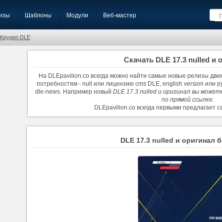
изы
Шаблоны
Модули
Веб-мастер
Keygen DLE
Скачать DLE 17.3 nulled и 
На DLEpavilion.co всегда можно найти самые новые релизы движ
потребностям - null или лицензию cms DLE, english version или 
dle-news. Например новый
DLE 17.3 nulled и оригинал вы може
по прямой ссылке.
DLEpavilion.co всегда первыми предлагает 
DLE 17.3 nulled и оригинал 