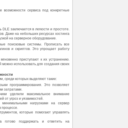
е возможности сервиса под конкретные
 DLE заключается в легкости и простоте.
ов. Даже на небольших ресурсах хостинга
зкой на серверное оборудование.
ные поисковые системы. Прописать все
гинов и скриптов. Это упрощает работу
мгновенно приступают к их устранению.
й можно использовать для создания своих
жности
, среди которых выделяют такие:
языки программирования. Это позволяет
ми затратами.
чики уделили максимальное внимание
й от угроз и уязвимостей.
с минимальными нагрузками на сервер
 процессе.
трументов, которые помогают управлять
да готово поддержать и ответить на