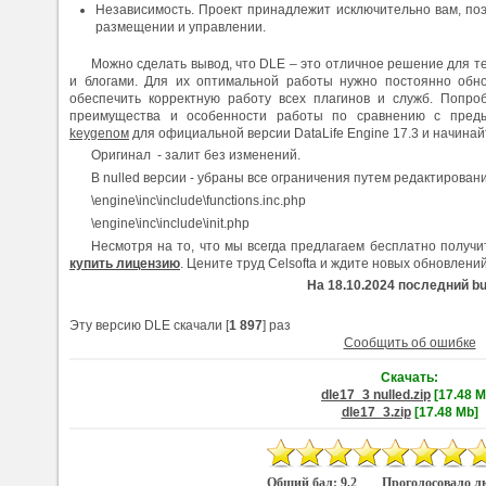
Независимость. Проект принадлежит исключительно вам, по
размещении и управлении.
Можно сделать вывод, что DLE – это отличное решение для т
и блогами. Для их оптимальной работы нужно постоянно обн
обеспечить корректную работу всех плагинов и служб. Попроб
преимущества и особенности работы по сравнению с преды
keygenом
для официальной версии DataLife Engine 17.3 и начинай
Оригинал - залит без изменений.
В nulled версии - убраны все ограничения путем редактирован
\engine\inc\include\functions.inc.php
\engine\inc\include\init.php
Несмотря на то, что мы всегда предлагаем бесплатно получ
купить лицензию
. Цените труд Celsofta и ждите новых обновлений
На 18.10.2024 последний bui
Эту версию DLE скачали [
1 897
] раз
Сообщить об ошибке
Скачать:
dle17_3 nulled.zip
[17.48 M
dle17_3.zip
[17.48 Mb]
Общий бал:
9.2
Проголосовало л