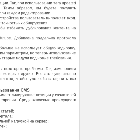
ии. Так, при использовании тега updated
 Таким образом, вы будете получать
 при каждом редактировании.
устройства пользователь выполняет вход.
 точность их обнаружения.
обы избежать дублирования контента на
utube. Добавлена поддержка протокола
я больше не использует общую кодировку.
им параметрам, но теперь использование
ь старые модули под новые требования.
ы некоторые проблемы. Так, изменениям
некоторые другие. Все это существенно
сплатно, чтобы уже сейчас оценить все
льзования CMS
нимает лидирующие позиции у создателей
внедрения. Среди ключевых преимуществ
 статей;
ортала;
ьной нагрузкой на сервер;
лей;