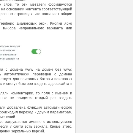
 слов, то эти метатеги формируются
н на основании контента соответствующей
а разных страницах, что повышает общие
.
терфейс диалоговых окон. Кнопки ярко
о выбора неправильного варианта или
ения с домена www на домен без www.
ь автоматически переведен с домена
ствует для поисковых ботов и поисковых
ели смогут быстрее вводить адрес сайта в
вляли комментарии, то поля с именем и
анные не придется каждый раз вводить
ли добавлена функция автоматического
происходил переход к другим параметрам,
зменений.
ые загружаются именно с используемого
если у сайта есть зеркала. Кроме этого,
ировки зеркальных версий.