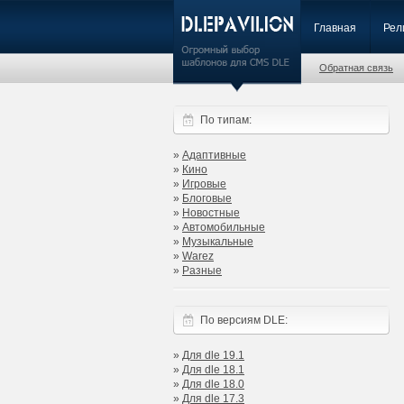
Главная
Рел
Обратная связь
По типам:
»
Адаптивные
»
Кино
»
Игровые
»
Блоговые
»
Новостные
»
Автомобильные
»
Музыкальные
»
Warez
»
Разные
По версиям DLE:
»
Для dle 19.1
»
Для dle 18.1
»
Для dle 18.0
»
Для dle 17.3