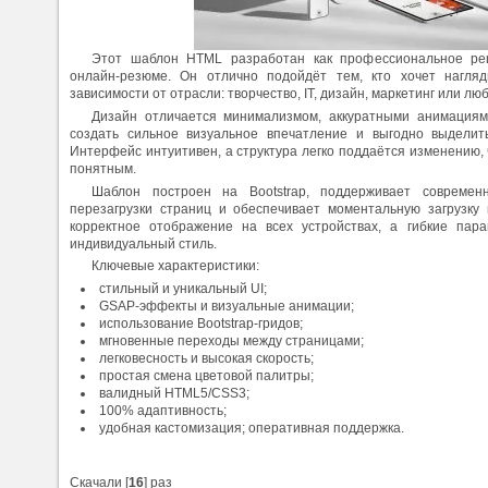
Этот шаблон HTML разработан как профессиональное р
онлайн-резюме. Он отлично подойдёт тем, кто хочет нагля
зависимости от отрасли: творчество, IT, дизайн, маркетинг или л
Дизайн отличается минимализмом, аккуратными анимациям
создать сильное визуальное впечатление и выгодно выделит
Интерфейс интуитивен, а структура легко поддаётся изменению,
понятным.
Шаблон построен на Bootstrap, поддерживает современ
перезагрузки страниц и обеспечивает моментальную загрузку 
корректное отображение на всех устройствах, а гибкие пар
индивидуальный стиль.
Ключевые характеристики:
стильный и уникальный UI;
GSAP-эффекты и визуальные анимации;
использование Bootstrap-гридов;
мгновенные переходы между страницами;
легковесность и высокая скорость;
простая смена цветовой палитры;
валидный HTML5/CSS3;
100% адаптивность;
удобная кастомизация; оперативная поддержка.
Cкачали [
16
] раз