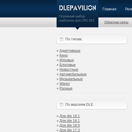
Главная
Рел
Обратная связь
По типам:
»
Адаптивные
»
Кино
»
Игровые
»
Блоговые
»
Новостные
»
Автомобильные
»
Музыкальные
»
Warez
»
Разные
По версиям DLE:
»
Для dle 19.1
»
Для dle 18.1
»
Для dle 18.0
»
Для dle 17.3