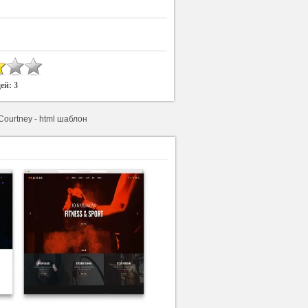
дей:
3
Courtney - html шаблон