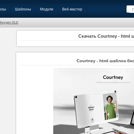
изы
Шаблоны
Модули
Веб-мастер
Keygen DLE
Скачать Courtney - html
Courtney - html шаблон бе