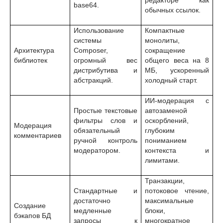
редакторе как
base64.
обычных ссылок.
Использование
Компактные
системы
монолиты,
Архитектура
Composer,
сокращение
библиотек
огромный вес
общего веса на 8
дистрибутива и
МБ, ускоренный
абстракций.
холодный старт.
ИИ-модерация с
Простые текстовые
автозаменой
фильтры слов и
оскорблений,
Модерация
обязательный
глубоким
комментариев
ручной контроль
пониманием
модератором.
контекста и
лимитами.
Транзакции,
Стандартные и
потоковое чтение,
достаточно
максимальные
Создание
медленные
блоки,
бэкапов БД
запросы к
многократное