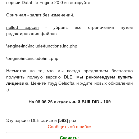
версии DataLife Engine 20.0 и тестируйте.
Оригинал
- залит без изменений.
nulled версия
- убраны все ограничения путем
редактирования файлов:
\engine\inc\include\functions.inc.php
\engine\inc\include\init.php
Несмотря на то, что мы всегда предлагаем бесплатно
получить полную версию DLE,
мы рекомендуем купить
лицензию
. Цените труд Celsofta и ждите новых обновлений
:)
На 08.06.26 актуальный BUILDID - 109
Эту версию DLE скачали [
582
] раз
Сообщить об ошибке
Скачать: