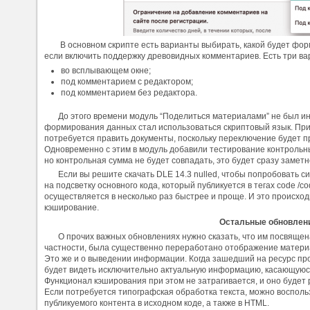
В основном скрипте есть варианты выбирать, какой будет фор
если включить поддержку древовидных комментариев. Есть три ва
во всплывающем окне;
под комментарием с редактором;
под комментарием без редактора.
До этого времени модуль “Поделиться материалами” не был ин
формирования данных стал использоваться скриптовый язык. При
потребуется править документы, поскольку переключение будет п
Одновременно с этим в модуль добавили тестирование контрольных
но контрольная сумма не будет совпадать, это будет сразу заметн
Если вы решите скачать DLE 14.3 nulled, чтобы попробовать 
на подсветку основного кода, который публикуется в тегах code /c
осуществляется в несколько раз быстрее и проще. И это происход
кэширование.
Остальные обновлен
О прочих важных обновлениях нужно сказать, что им посвящен
частности, была существенно переработано отображение материал
Это же и о выведении информации. Когда зашедший на ресурс про
будет видеть исключительно актуальную информацию, касающуюся
Функционал кэширования при этом не затрагивается, и оно будет
Если потребуется типографская обработка текста, можно воспол
публикуемого контента в исходном коде, а также в HTML.