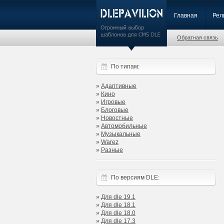
Главная
Рел
Обратная связь
По типам:
»
Адаптивные
»
Кино
»
Игровые
»
Блоговые
»
Новостные
»
Автомобильные
»
Музыкальные
»
Warez
»
Разные
По версиям DLE:
»
Для dle 19.1
»
Для dle 18.1
»
Для dle 18.0
»
Для dle 17.3