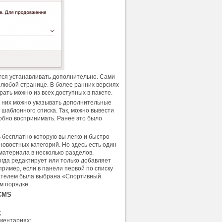
ется устанавливать дополнительно. Сами
 любой странице. В более ранних версиях
рать можно из всех доступных в пакете.
я них можно указывать дополнительные
шаблонного списка. Так, можно вывести
обно воспринимать. Ранее это было
ть бесплатно которую вы легко и быстро
новостных категорий. Но здесь есть один
материала в несколько разделов.
огда редактирует или только добавляет
пример, если в панели первой по списку
вателем была выбрана «Спортивный
м порядке.
 CMS
;
ментариях;