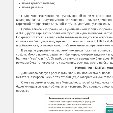
показ кратких заметок;
показ рекламы.
Подробнее. Изображение в уменьшенной копии можно просмотре
была добавлена. Браузер можно не обновлять. Если же добавлен
картинкой, то просмотр большой картинки доступен уже по клику.
Оригинальное изображение из уменьшенной копии изображения
AJAX. Другой вариант исполнения функции – динамическая загруз
По кратких статьях: сейчас необязательно выводить все новостны
возможным благодаря поддержке отправки заголовка HTTP Last Mo
и добавления для материалов, опубликованных в определенном м
В разделе управления рекламой появился показ материалов с
custom. Можно использовать теги баннеров, которые задаются в 
banners - ”yes” или “no”. От выбора зависит выведение баннеров.
рекламы будет отключена по умолчанию, если параметр не был д
Изменения в DLE и в мо
Для начала следует рассказать, что были полностью обновле
метатег Description. Речь о тех страницах, о которых мы уже говор
Снова перемены коснулись Memcache, который сейчас может н
будет очищаться кэш, и обновляться контент. Это сделано специа
проекты.