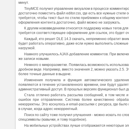
минут.
TinyMCE получил управление визуалом в процессе комментиров
достаточно поместить файл editor.css, где есть все нужные стили
требуется, чтобы текст был по стилю приближен к общему конте
оформления контента достаточно, файл можно не загружать.
К другим нововведениям относится поддержку новых тегов для
требуется соответствующее оформление для ссылок, это будет о
Каждый, кто решит DLE 14.3 скачать, непременно обратит вни
будет работать оперативно, даже если нужно выполнить сложные
нагрузкой.
Намного улучшилось AJAX-добавление комментов. При включен
же записи новыми.
Немного о микроразметке. Появилась возможность использовать
дробном виде. Например, вместо значения 2, можно указать 2.5. 
более точные данные в выдаче.
Изменения получила и функция автоматического удалени
появляются в течение установленного времени, они будут удалятьс
административный доступ. В прошлых версиях функционал был до
Стала отлично работать рассылка сообщений, в том числе и
ошибок при отправлении. Система более качественно обраба
некорректны. Это коснулось и email-рассылки с ресурса, где был
в случае, когда адрес некорректный.
Поиск по сайту тоже получил улучшения - можно искать по сло
спецсимволы (кавычки, и тому подобное).
На мобильных устройствах лучше отображаются некоторые эл