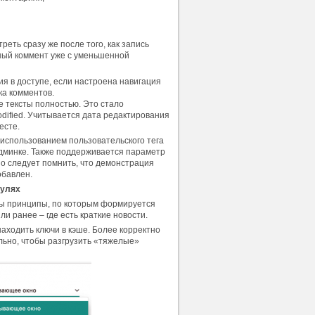
ть сразу же после того, как запись
ный коммент уже с уменьшенной
 в доступе, если настроена навигация
ка комментов.
е тексты полностью. Это стало
dified. Учитывается дата редактирования
есте.
 использованием пользовательского тега
админке. Также поддерживается параметр
 Но следует помнить, что демонстрация
обавлен.
дулях
ны принципы, по которым формируется
или ранее – где есть краткие новости.
аходить ключи в кэше. Более корректно
льно, чтобы разгрузить «тяжелые»