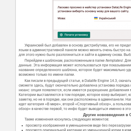
Украинский был добавлен в основу дистрибутива, его не прид
языки в административной панели можно менять очень быстро на
для этого нужно было разлогиниться и зайти в админку снова. Выб
Перейдем к шаблонам, расположенным в папке /templates/. Дл
данные. Эта информация может использоваться при показывании 
название определенного шаблона, которое будет максимально уд
возможно только по имени папки.
Как писали в предыдущей статье, в Datalife Engine 14.3, скача
сможете здесь, будут окончательно добавлена установка порядка 
нюанс: опция появляется, если имеется разрешение добавления 
Категории выставляются в том порядке, которое юзер выбирает, к
заметку, но не в порядке, как они расположены в админпанели. На
идет категория «В мире», второй «Спортивный обзор», а пользо
обзор» в качестве первой, то инфо будет выводиться именно в это
Другие нововведения в
Также изменения коснулись следующих моментов:
просмотр изображения в уменьшенном виде без перезагрузки
просмотр оригинальной картинки из уменьшенной копии в ком