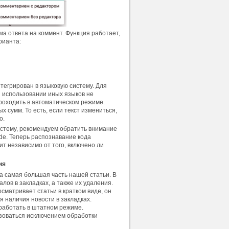
ма ответа на коммент. Функция работает,
рианта:
тегрирован в языковую систему. Для
 использовании иных языков не
роходить в автоматическом режиме.
 сумм. То есть, если текст измениться,
о.
систему, рекомендуем обратить внимание
ode. Теперь распознавание кода
ит независимо от того, включено ли
ия
а самая большая часть нашей статьи. В
ов в закладках, а также их удаления.
сматривает статьи в кратком виде, он
 наличия новости в закладках.
 работать в штатном режиме.
ьзоваться исключением обработки