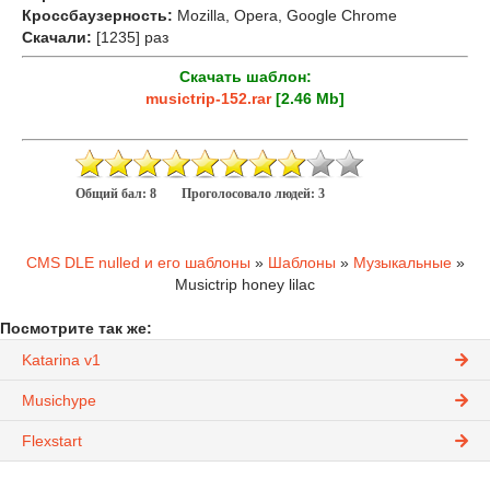
Кроссбаузерность:
Mozilla, Opera, Google Chrome
Скачали:
[1235] раз
Скачать шаблон:
musictrip-152.rar
[2.46 Mb]
Общий бал:
8
Проголосовало людей:
3
CMS DLE nulled и его шаблоны
»
Шаблоны
»
Музыкальные
»
Musictrip honey lilac
Посмотрите так же:
Katarina v1
Musichype
Flexstart